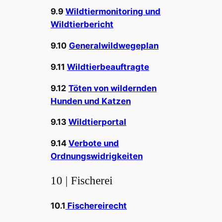
9.9
Wildtiermonitoring und
Wildtierbericht
9.10
Generalwildwegeplan
9.11
Wildtierbeauftragte
9.12
Töten von wildernden
Hunden und Katzen
9.13
Wildtierportal
9.14
Verbote und
Ordnungswidrigkeiten
10 | Fischerei
10.1
Fischereirecht