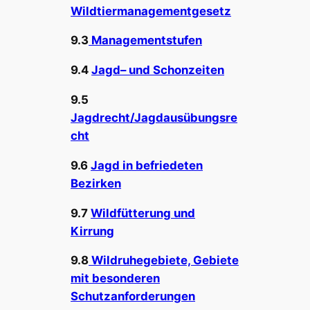
Wildtiermanagementgesetz
9.3
Managementstufen
9.4
Jagd– und Schonzeiten
9.5
Jagdrecht/Jagdausübungsre
cht
9.6
Jagd in befriedeten
Bezirken
9.7
Wildfütterung und
Kirrung
9.8
Wildruhegebiete, Gebiete
mit besonderen
Schutzanforderungen