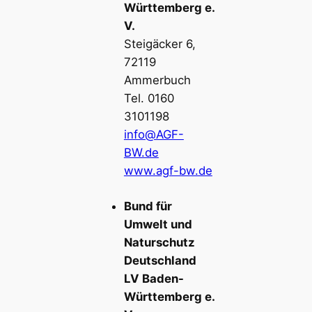
Württemberg e.
V.
Steigäcker 6,
72119
Ammerbuch
Tel. 0160
3101198
info@AGF-
BW.de
www.agf-bw.de
Bund für
Umwelt und
Naturschutz
Deutschland
LV Baden-
Württemberg e.