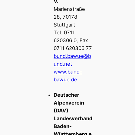
V.
Marienstraße
28, 70178
Stuttgart
Tel. 0711
620306 0, Fax
0711 620306 77
bund.bawue@b
und.net
www.bund-
bawue.de
Deutscher
Alpenverein
(DAV)
Landesverband
Baden-
Württemberg e.