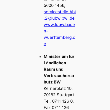
5600 1456,
servicestelle.Abt
.2@lubw.bwl.de
www.lubw.bade
n-
wuerttemberg.d
e
Ministerium für
Ländlichen
Raum und
Verbrauchersc
hutz BW
Kernerplatz 10,
70182 Stuttgart
Tel. 0711 126 0,
Fax 0711 126