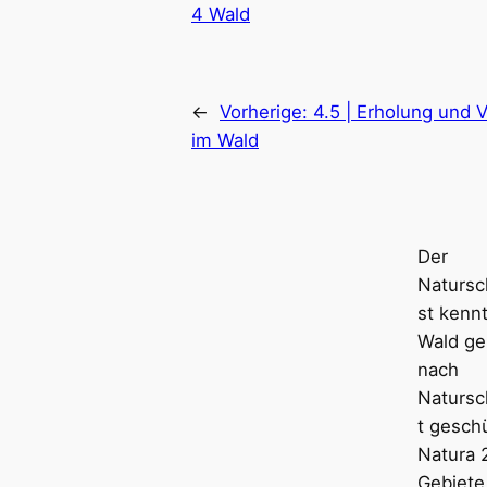
4 Wald
←
Vorherige:
4.5 | Erholung und 
im Wald
Der
Natursc
st kennt
Wald ge
nach
Natursc
t gesch
Natura 
Gebiete