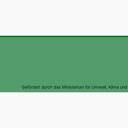
Gefördert durch das Ministerium für Umwelt, Klima un
Datenschutz
|
Impre