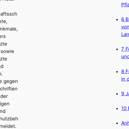
Pfl
aftssch
6 B
ete,
von
nkmale,
Lan
ers
zte
7 F
 sowie
und
zte
nd
8 F
n.
in 
e gegen
chriften
9 J
der
igen
10 
und
hutzbeh
An
meldet.