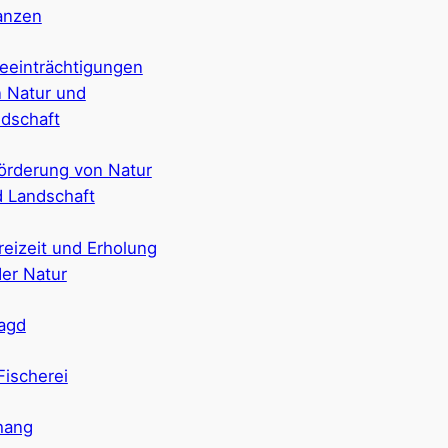
anzen
eeinträchtigungen
 Natur und
dschaft
örderung von Natur
 Landschaft
reizeit und Erholung
der Natur
agd
Fischerei
hang