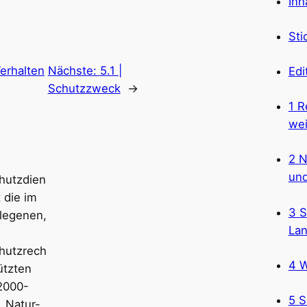
Inh
Sti
Verhalten
Nächste:
5.1 |
Edi
Schutzzweck
→
1 R
wei
2 N
und
hutzdien
 die im
3 S
legenen,
Lan
hutzrech
4 W
ützten
2000-
5 S
, Natur-