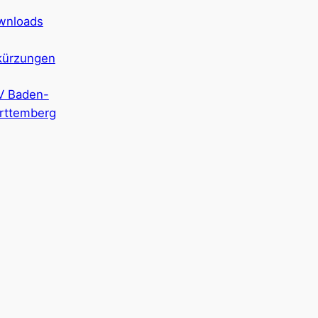
wnloads
kürzungen
V Baden-
rttemberg