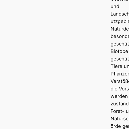
und
Landsch
utzgebi
Naturde
besond
geschüt
Biotope
geschüt
Tiere u
Pflanze
Verstöß
die Vors
werden 
zuständ
Forst- 
Natursc
örde ge