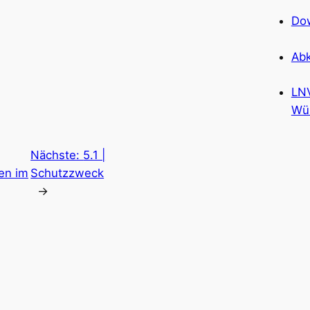
Do
Ab
LN
Wü
Nächste:
5.1 |
en im
Schutzzweck
→