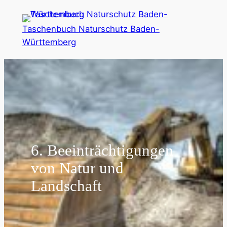
Zum
Inhalt
Taschenbuch Naturschutz Baden-
springen
Württemberg
6. Beeinträchtigungen
von Natur und
Landschaft