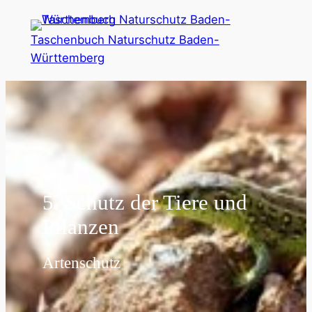
Zum
Inhalt
Taschenbuch Naturschutz Baden-
springen
Württemberg
5. Schutz der Tiere und
Pflanzen
Artenschutz