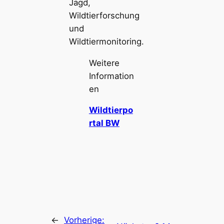
Jagd,
Wildtierforschung
und
Wildtiermonitoring.
Weitere
Information
en
Wildtierpo
rtal BW
←
Vorherige: