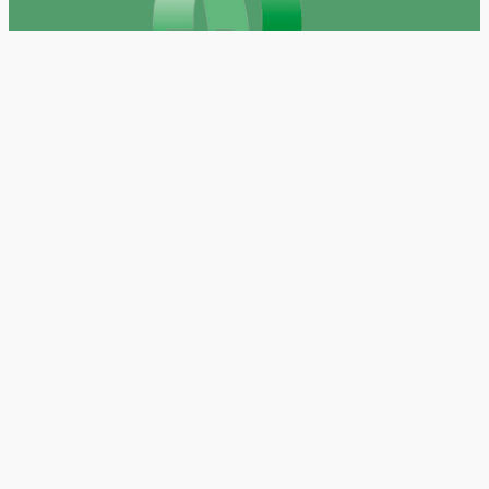
Gefördert durch das Ministerium für Umwelt, Klima
und Energiewirtschaft Baden-Württemberg
Datenschutz
|
Impressum