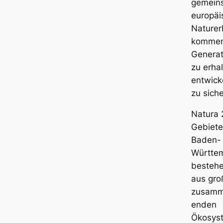
gemein
europäi
Naturer
komme
Generat
zu erhal
entwick
zu siche
Natura
Gebiete
Baden-
Württe
bestehe
aus gro
zusamm
enden
Ökosys