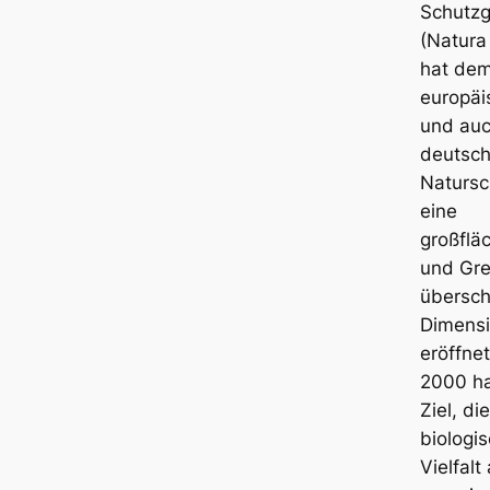
Schutzg
(Natura
hat de
europäi
und au
deutsc
Natursc
eine
großflä
und Gr
übersch
Dimens
eröffne
2000 h
Ziel, die
biologi
Vielfalt 