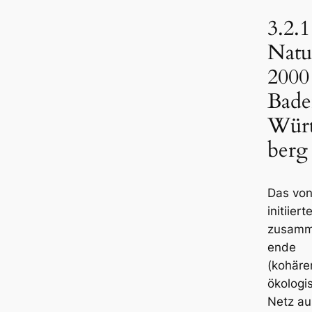
3.2.1
Natu
2000
Bade
Wür
berg
Das von
initiiert
zusamm
ende
(kohäre
ökologi
Netz au