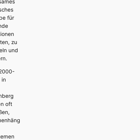
sames
sches
be für
nde
ionen
ten, zu
eln und
rn.
 2000-
 in
mberg
n oft
ßen,
enhäng
temen