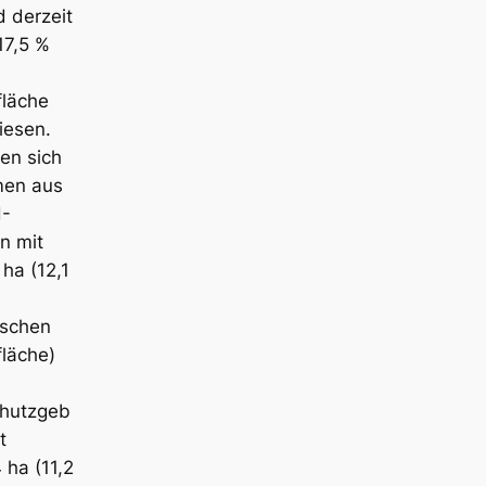
d derzeit
17,5 %
läche
iesen.
zen sich
en aus
H-
n mit
ha (12,1
ischen
läche)
chutzgeb
t
 ha (11,2