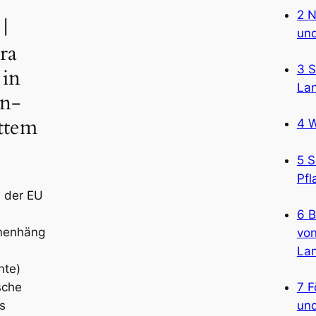
2 N
 |
und
ra
3 S
 in
La
n-
ttem
4 
5 S
Pfl
 der EU
e
6 B
enhäng
von
La
nte)
sche
7 F
s
un