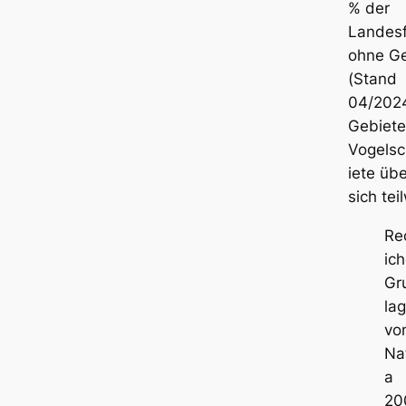
% der
Landesf
ohne G
(Stand
04/2024
Gebiete
Vogels
iete üb
sich tei
Re
ic
Gr
la
vo
Na
a
20