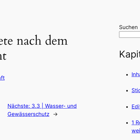
Suchen
iete nach dem
ht
Kapi
Inh
ft
Sti
Nächste:
3.3 | Wasser- und
Edi
Gewässerschutz
→
1 R
wei