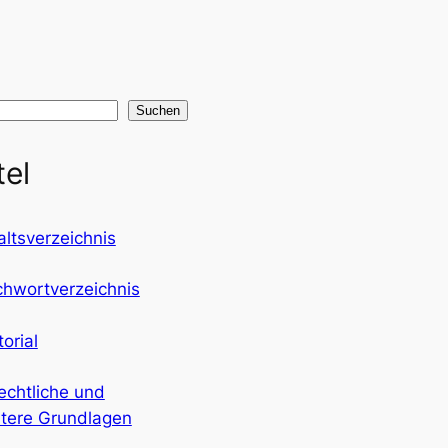
Suchen
tel
altsverzeichnis
chwortverzeichnis
torial
echtliche und
tere Grundlagen