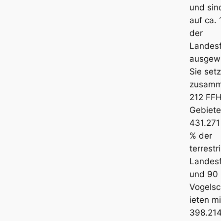
und sin
auf ca. 
der
Landesf
ausgew
Sie set
zusamm
212 FF
Gebiete
431.271 
% der
terrestr
Landesf
und 90
Vogels
ieten mi
398.214