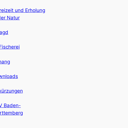
reizeit und Erholung
der Natur
Jagd
Fischerei
hang
wnloads
kürzungen
V Baden-
rttemberg