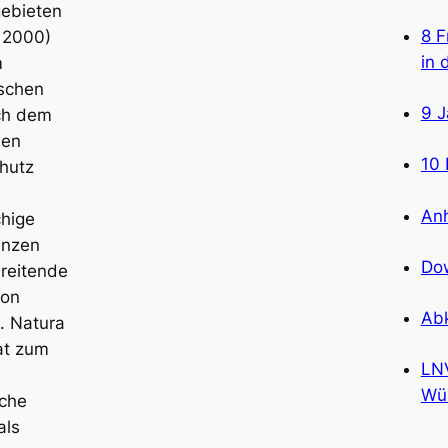
ebieten
8 F
 2000)
in 
m
schen
9 
ch dem
hen
10 
hutz
An
chige
enzen
Do
reitende
ion
Ab
t. Natura
at zum
LN
Wü
sche
als